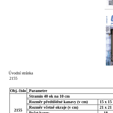
Úvodní stránka
2155
Obj. číslo
_
Parametre
_
Stramín 40 ok na 10 cm
_
Rozměr předtištěné kanavy (v cm)
15 x 15
_
Rozměr včetně okraje (v cm)
21 x 21
2155
_
Počet barev
18