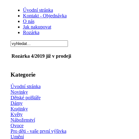
Úvodní stránka
Kontakt - Objednávka
O nás
Jak nakupovat
Rozárka
Rozárka 4/2019 již v prodeji
Kategorie
Úvodní stránka
Novinky
Dětské polštáře
Dámy
Krajinky
Květy
Náboženství
Ovoce
Pro děti - vaše první výšivka
Umění