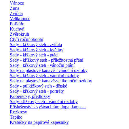
Vánoce
Zima
Zvířata
Velikonoce
Polštáře
Kuchyň
Zvěrokruh
Čtyři roční období
Sady - křžkový steh - zvířata
Sady - křžkový steh - květiny
Sady - křžkový steh - ptáci
Sady - křížkový steh - příležitostná přání
Sady - křžkový steh - vánoční přání
Sady na plastové kanavě - vánoční ozdoby
Sady - křžkový steh - vánoční ozdoby
Sady na plastové kanavě-velikonoční ozdoby
Sady - půlkřžkový steh - dětské
Sady - křžkový steh - portréty
Koberečky, předložky
Sady-křížkový steh - vánoční ozdoby
Příslušenství - vyšívací rám, lupa, lampa...
Rozkresy
Tapiko
Krabičky na papírové kapesníky