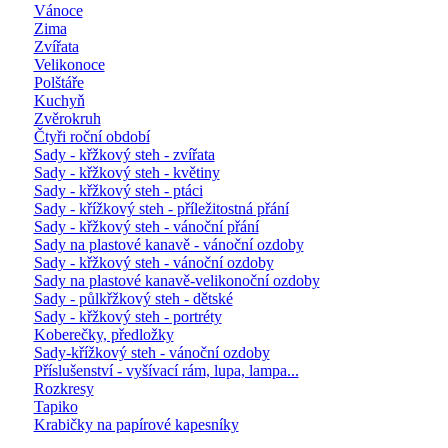
Vánoce
Zima
Zvířata
Velikonoce
Polštáře
Kuchyň
Zvěrokruh
Čtyři roční období
Sady - křžkový steh - zvířata
Sady - křžkový steh - květiny
Sady - křžkový steh - ptáci
Sady - křížkový steh - příležitostná přání
Sady - křžkový steh - vánoční přání
Sady na plastové kanavě - vánoční ozdoby
Sady - křžkový steh - vánoční ozdoby
Sady na plastové kanavě-velikonoční ozdoby
Sady - půlkřžkový steh - dětské
Sady - křžkový steh - portréty
Koberečky, předložky
Sady-křížkový steh - vánoční ozdoby
Příslušenství - vyšívací rám, lupa, lampa...
Rozkresy
Tapiko
Krabičky na papírové kapesníky