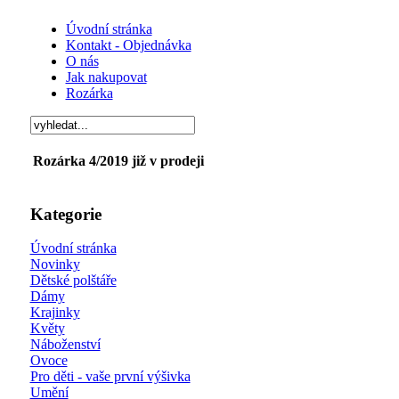
Úvodní stránka
Kontakt - Objednávka
O nás
Jak nakupovat
Rozárka
Rozárka 4/2019 již v prodeji
Kategorie
Úvodní stránka
Novinky
Dětské polštáře
Dámy
Krajinky
Květy
Náboženství
Ovoce
Pro děti - vaše první výšivka
Umění