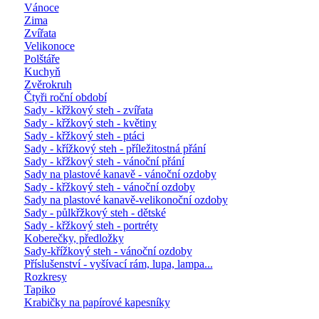
Vánoce
Zima
Zvířata
Velikonoce
Polštáře
Kuchyň
Zvěrokruh
Čtyři roční období
Sady - křžkový steh - zvířata
Sady - křžkový steh - květiny
Sady - křžkový steh - ptáci
Sady - křížkový steh - příležitostná přání
Sady - křžkový steh - vánoční přání
Sady na plastové kanavě - vánoční ozdoby
Sady - křžkový steh - vánoční ozdoby
Sady na plastové kanavě-velikonoční ozdoby
Sady - půlkřžkový steh - dětské
Sady - křžkový steh - portréty
Koberečky, předložky
Sady-křížkový steh - vánoční ozdoby
Příslušenství - vyšívací rám, lupa, lampa...
Rozkresy
Tapiko
Krabičky na papírové kapesníky