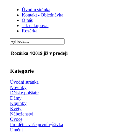
Úvodní stránka
Kontakt - Objednávka
O nás
Jak nakupovat
Rozárka
Rozárka 4/2019 již v prodeji
Kategorie
Úvodní stránka
Novinky
Dětské polštáře
Dámy
Krajinky
Květy
Náboženství
Ovoce
Pro děti - vaše první výšivka
Umění