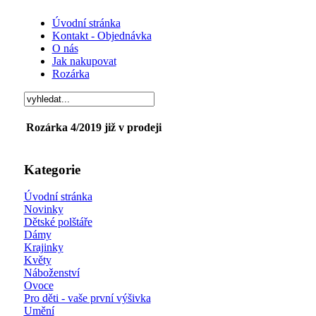
Úvodní stránka
Kontakt - Objednávka
O nás
Jak nakupovat
Rozárka
Rozárka 4/2019 již v prodeji
Kategorie
Úvodní stránka
Novinky
Dětské polštáře
Dámy
Krajinky
Květy
Náboženství
Ovoce
Pro děti - vaše první výšivka
Umění