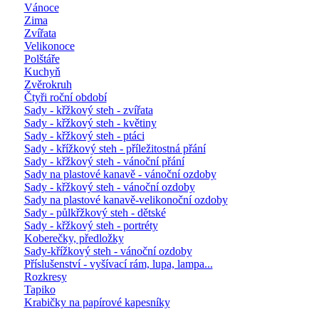
Vánoce
Zima
Zvířata
Velikonoce
Polštáře
Kuchyň
Zvěrokruh
Čtyři roční období
Sady - křžkový steh - zvířata
Sady - křžkový steh - květiny
Sady - křžkový steh - ptáci
Sady - křížkový steh - příležitostná přání
Sady - křžkový steh - vánoční přání
Sady na plastové kanavě - vánoční ozdoby
Sady - křžkový steh - vánoční ozdoby
Sady na plastové kanavě-velikonoční ozdoby
Sady - půlkřžkový steh - dětské
Sady - křžkový steh - portréty
Koberečky, předložky
Sady-křížkový steh - vánoční ozdoby
Příslušenství - vyšívací rám, lupa, lampa...
Rozkresy
Tapiko
Krabičky na papírové kapesníky