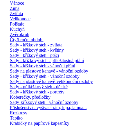
Vánoce
Zima
Zvířata
Velikonoce
Polštáře
Kuchyň
Zvěrokruh
Čtyři roční období
Sady - křžkový steh - zvířata
Sady - křžkový steh - květiny
Sady - křžkový steh - ptáci
Sady - křížkový steh - příležitostná přání
Sady - křžkový steh - vánoční přání
Sady na plastové kanavě - vánoční ozdoby
Sady - křžkový steh - vánoční ozdoby
Sady na plastové kanavě-velikonoční ozdoby
Sady - půlkřžkový steh - dětské
Sady - křžkový steh - portréty
Koberečky, předložky
Sady-křížkový steh - vánoční ozdoby
Příslušenství - vyšívací rám, lupa, lampa...
Rozkresy
Tapiko
Krabičky na papírové kapesníky