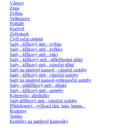
Vánoce
Zima
Zvířata
Velikonoce
Polštáře
Kuchyň
Zvěrokruh
Čtyři roční období
Sady - křžkový steh - zvířata
Sady - křžkový steh - květiny
Sady - křžkový steh - ptáci
Sady - křížkový steh - příležitostná přání
Sady - křžkový steh - vánoční přání
Sady na plastové kanavě - vánoční ozdoby
Sady - křžkový steh - vánoční ozdoby
Sady na plastové kanavě-velikonoční ozdoby
Sady - půlkřžkový steh - dětské
Sady - křžkový steh - portréty
Koberečky, předložky
Sady-křížkový steh - vánoční ozdoby
Příslušenství - vyšívací rám, lupa, lampa...
Rozkresy
Tapiko
Krabičky na papírové kapesníky