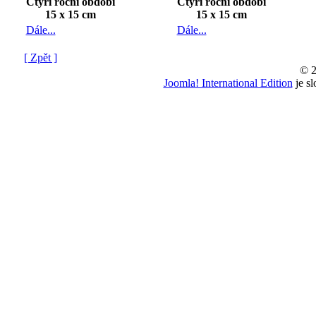
Čtyři roční období
Čtyři roční období
15 x 15 cm
15 x 15 cm
Dále...
Dále...
[ Zpět ]
© 2
Joomla! International Edition
je s