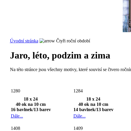
Úvodní stránka
Čtyři roční období
Jaro, léto, podzim a zima
Na této stránce jsou všechny motivy, které souvisí se čtvero ročn
1280
1284
18 x 24
18 x 24
40 ok na 10 cm
40 ok na 10 cm
16 bavlnek/13 barev
14 bavlnek/13 barev
Dále...
Dále...
1408
1409