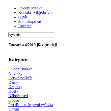
Úvodní stránka
Kontakt - Objednávka
O nás
Jak nakupovat
Rozárka
Rozárka 4/2019 již v prodeji
Kategorie
Úvodní stránka
Novinky
Dětské polštáře
Dámy
Krajinky
Květy
Náboženství
Ovoce
Pro děti - vaše první výšivka
Umění