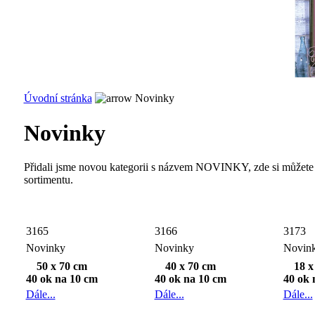
Úvodní stránka
Novinky
Novinky
Přidali jsme novou kategorii s názvem NOVINKY, zde si můžete v 
sortimentu.
3165
3166
3173
Novinky
Novinky
Novin
50 x 70 cm
40 x 70 cm
18 x
40 ok na 10 cm
40 ok na 10 cm
40 ok 
Dále...
Dále...
Dále...