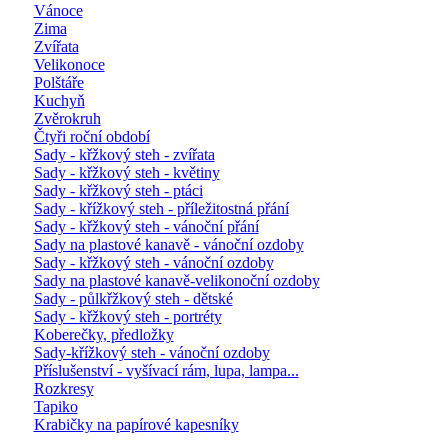
Vánoce
Zima
Zvířata
Velikonoce
Polštáře
Kuchyň
Zvěrokruh
Čtyři roční období
Sady - křžkový steh - zvířata
Sady - křžkový steh - květiny
Sady - křžkový steh - ptáci
Sady - křížkový steh - příležitostná přání
Sady - křžkový steh - vánoční přání
Sady na plastové kanavě - vánoční ozdoby
Sady - křžkový steh - vánoční ozdoby
Sady na plastové kanavě-velikonoční ozdoby
Sady - půlkřžkový steh - dětské
Sady - křžkový steh - portréty
Koberečky, předložky
Sady-křížkový steh - vánoční ozdoby
Příslušenství - vyšívací rám, lupa, lampa...
Rozkresy
Tapiko
Krabičky na papírové kapesníky