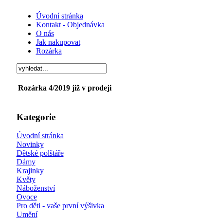
Úvodní stránka
Kontakt - Objednávka
O nás
Jak nakupovat
Rozárka
Rozárka 4/2019 již v prodeji
Kategorie
Úvodní stránka
Novinky
Dětské polštáře
Dámy
Krajinky
Květy
Náboženství
Ovoce
Pro děti - vaše první výšivka
Umění