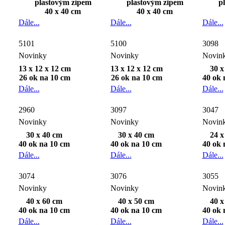
plastovým zipem
plastovým zipem
p
40 x 40 cm
40 x 40 cm
Dále...
Dále...
Dále...
5101
5100
3098
Novinky
Novinky
Novin
13 x 12 x 12 cm
13 x 12 x 12 cm
30 x
26 ok na 10 cm
26 ok na 10 cm
40 ok 
Dále...
Dále...
Dále...
2960
3097
3047
Novinky
Novinky
Novin
30 x 40 cm
30 x 40 cm
24 x
40 ok na 10 cm
40 ok na 10 cm
40 ok 
Dále...
Dále...
Dále...
3074
3076
3055
Novinky
Novinky
Novin
40 x 60 cm
40 x 50 cm
40 x
40 ok na 10 cm
40 ok na 10 cm
40 ok 
Dále...
Dále...
Dále...