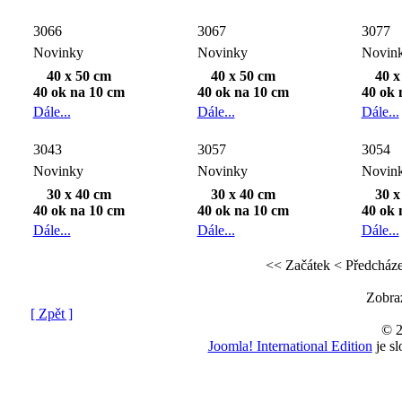
3066
3067
3077
Novinky
Novinky
Novin
40 x 50 cm
40 x 50 cm
40 x
40 ok na 10 cm
40 ok na 10 cm
40 ok 
Dále...
Dále...
Dále...
3043
3057
3054
Novinky
Novinky
Novin
30 x 40 cm
30 x 40 cm
30 x
40 ok na 10 cm
40 ok na 10 cm
40 ok 
Dále...
Dále...
Dále...
<< Začátek
< Předcháze
Zobra
[ Zpět ]
© 2
Joomla! International Edition
je s