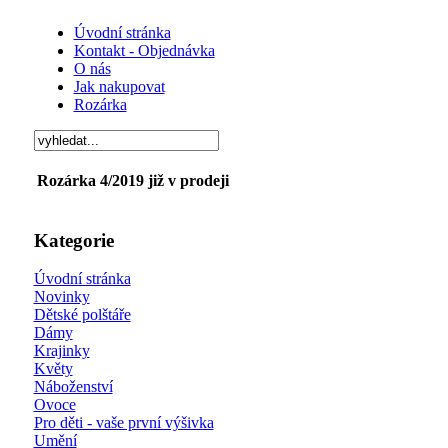
Úvodní stránka
Kontakt - Objednávka
O nás
Jak nakupovat
Rozárka
Rozárka 4/2019 již v prodeji
Kategorie
Úvodní stránka
Novinky
Dětské polštáře
Dámy
Krajinky
Květy
Náboženství
Ovoce
Pro děti - vaše první výšivka
Umění