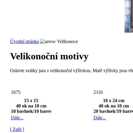
Úvodní stránka
Velikonoce
Velikonoční motivy
Oslavte svátky jara s velikonoční výšivkou. Malé výšivky jsou vh
1675
2110
15 x 15
18 x 24 cm
40 ok na 10 cm
40 ok na 10 cm
10 bavlnek/10 barev
20 bavlnek/19 bare
Dále...
Dále...
[ Zpět ]