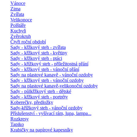
Vánoce
Zima
Zvířata
Velikonoce
Polštáře
Kuchyň
Zvěrokruh
Čtyři roční období
Sady - křžkový steh - zvířata
Sady - křžkový steh - květiny
Sady - křžkový steh - ptáci
Sady - křížkový steh - příležitostná přání
Sady - křžkový steh - vánoční přání
Sady na plastové kanavě - vánoční ozdoby
Sady - křžkový steh - vánoční ozdoby
Sady na plastové kanavě-velikonoční ozdoby
Sady - půlkřžkový steh - dětské
Sady - křžkový steh - portréty
Koberečky, předložky
Sady-křížkový steh - vánoční ozdoby
Příslušenství - vyšívací rám, lupa, lampa...
Rozkresy
Tapiko
Krabičky na papírové kapesníky